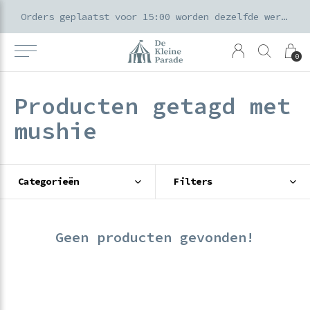
k voor ouders & kids in de Amsterdamse Pijp
Orders geplaatst voor 15:00 worden dezelfde werkdag verzonden
0
Producten getagd met
mushie
Categorieën
Filters
Geen producten gevonden!