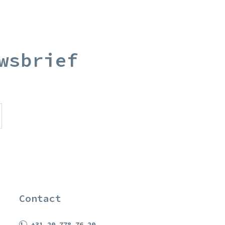
wsbrief
Contact
+31 20 778 76 20