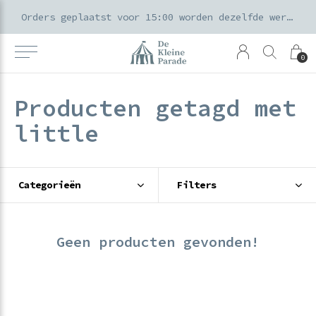
k voor ouders & kids in de Amsterdamse Pijp
Orders geplaatst voor 15:00 worden dezelfde werkdag verzonden
0
Producten getagd met
little
Categorieën
Filters
Geen producten gevonden!