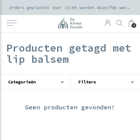
k voor ouders & kids in de Amsterdamse Pijp
Orders geplaatst voor 15:00 worden dezelfde werkdag verzonden
0
Producten getagd met
lip balsem
Categorieën
Filters
Geen producten gevonden!