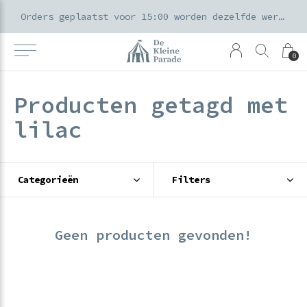
k voor ouders & kids in de Amsterdamse Pijp
Orders geplaatst voor 15:00 worden dezelfde werkdag verzonden
0
Producten getagd met
lilac
Categorieën
Filters
Geen producten gevonden!