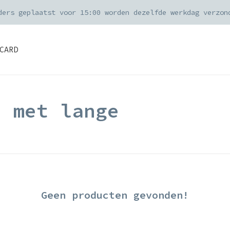
ders geplaatst voor 15:00 worden dezelfde werkdag verzon
CARD
d met lange
Geen producten gevonden!