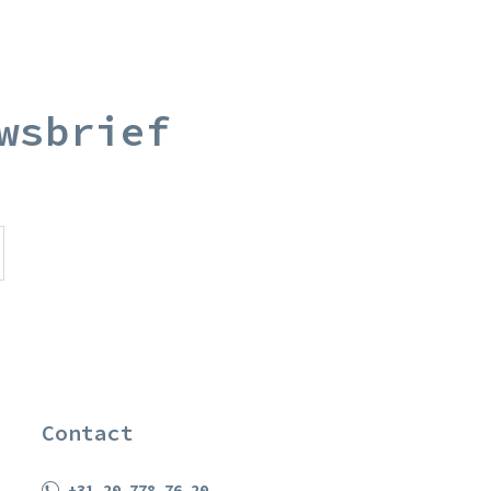
wsbrief
Contact
+31 20 778 76 20