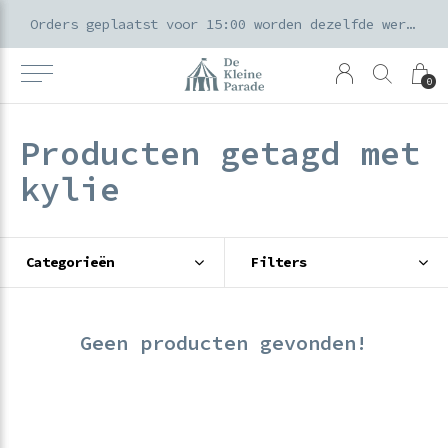
k voor ouders & kids in de Amsterdamse Pijp
Orders geplaatst voor 15:00 worden dezelfde werkdag verzonden
0
Producten getagd met
kylie
Categorieën
Filters
Geen producten gevonden!