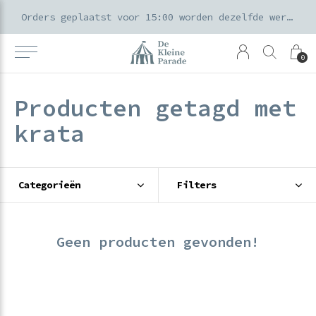
k voor ouders & kids in de Amsterdamse Pijp
Orders geplaatst voor 15:00 worden dezelfde werkdag verzonden
0
Producten getagd met
krata
Categorieën
Filters
Geen producten gevonden!