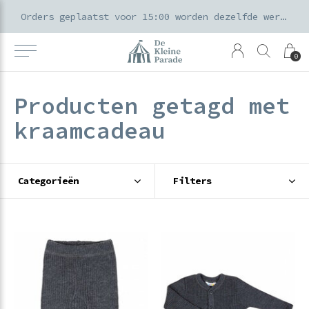
k voor ouders & kids in de Amsterdamse Pijp
Orders geplaatst voor 15:00 worden dezelfde werkdag verzonden
0
Producten getagd met
kraamcadeau
Categorieën
Filters