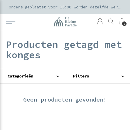
k voor ouders & kids in de Amsterdamse Pijp
Orders geplaatst voor 15:00 worden dezelfde werkdag verzonden
0
Producten getagd met
konges
Categorieën
Filters
Geen producten gevonden!