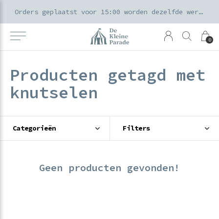
k voor ouders & kids in de Amsterdamse Pijp
Orders geplaatst voor 15:00 worden dezelfde werkdag verzonden
0
Producten getagd met
knutselen
Categorieën
Filters
Geen producten gevonden!