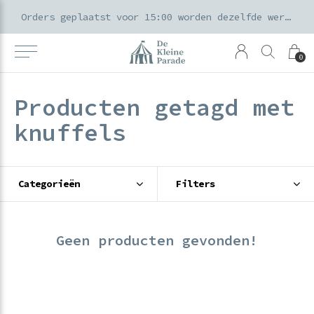
k voor ouders & kids in de Amsterdamse Pijp
Orders geplaatst voor 15:00 worden dezelfde werkdag verzonden
0
Producten getagd met
knuffels
Categorieën
Filters
Geen producten gevonden!