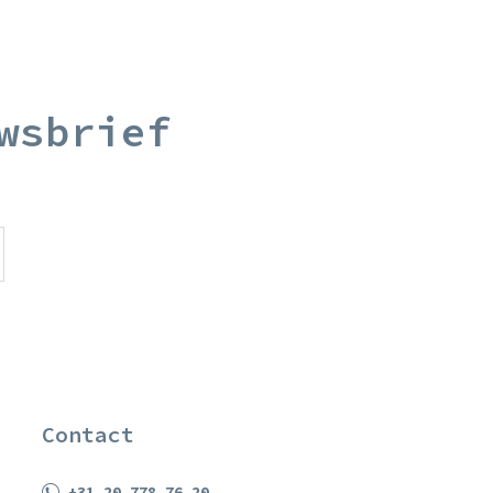
wsbrief
Contact
+31 20 778 76 20