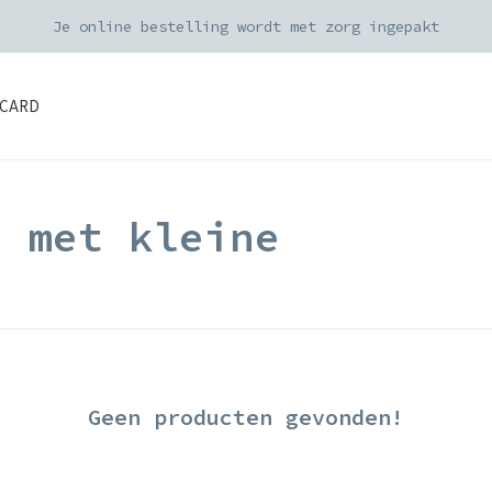
Je online bestelling wordt met zorg ingepakt
CARD
d met kleine
Geen producten gevonden!