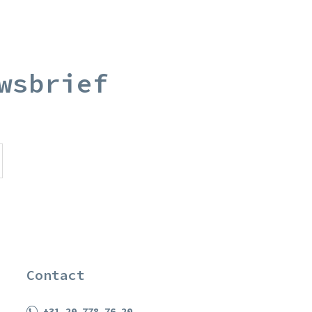
wsbrief
Contact
+31 20 778 76 20