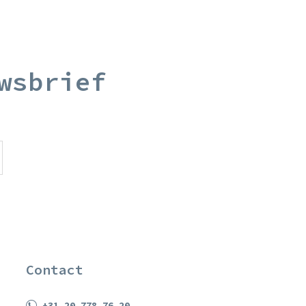
wsbrief
Contact
+31 20 778 76 20