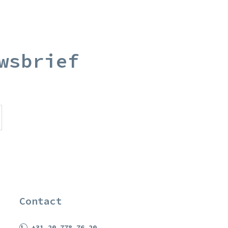
wsbrief
Contact
+31 20 778 76 20