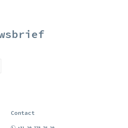
wsbrief
Contact
+31 20 778 76 20