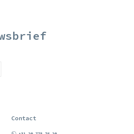
wsbrief
Contact
+31 20 778 76 20