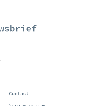
wsbrief
Contact
+31 20 778 76 20