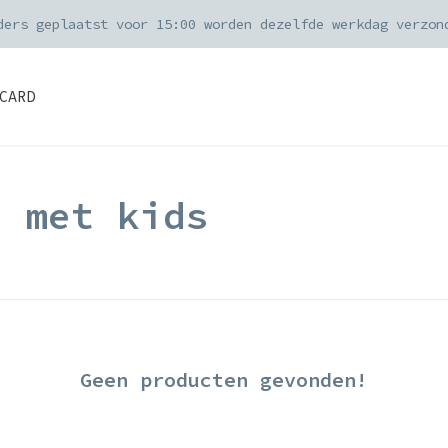
ders geplaatst voor 15:00 worden dezelfde werkdag verzon
CARD
d met kids
Geen producten gevonden!