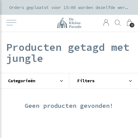
k voor ouders & kids in de Amsterdamse Pijp
Orders geplaatst voor 15:00 worden dezelfde werkdag verzonden
0
Producten getagd met
jungle
Categorieën
Filters
Geen producten gevonden!