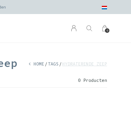
den
0
eep
HOME
TAGS
HYDRATERENDE ZEEP
0 Producten