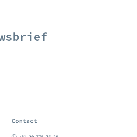
wsbrief
Contact
+31 20 778 76 20