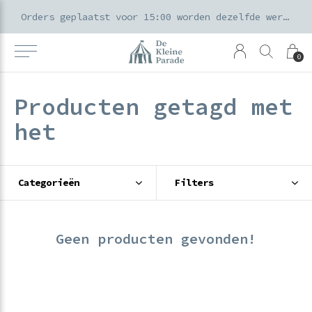
k voor ouders & kids in de Amsterdamse Pijp
Orders geplaatst voor 15:00 worden dezelfde werkdag verzonden
0
Producten getagd met
het
Categorieën
Filters
Geen producten gevonden!