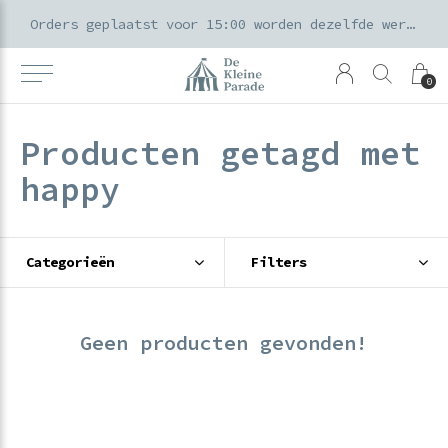
k voor ouders & kids in de Amsterdamse Pijp
Orders geplaatst voor 15:00 worden dezelfde werkdag verzonden
0
Producten getagd met
happy
Categorieën
Filters
Geen producten gevonden!