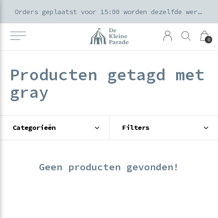
k voor ouders & kids in de Amsterdamse Pijp
Orders geplaatst voor 15:00 worden dezelfde werkdag verzonden
0
Producten getagd met
gray
Categorieën
Filters
Geen producten gevonden!