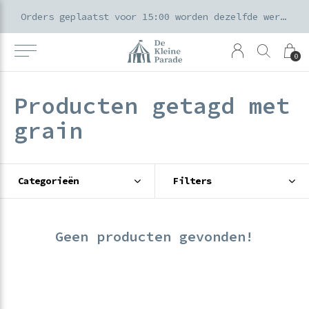
k voor ouders & kids in de Amsterdamse Pijp
Orders geplaatst voor 15:00 worden dezelfde werkdag verzonden
0
Producten getagd met
grain
Categorieën
Filters
Geen producten gevonden!