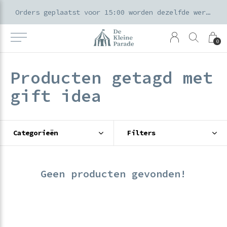
k voor ouders & kids in de Amsterdamse Pijp
Orders geplaatst voor 15:00 worden dezelfde werkdag verzonden
0
Producten getagd met
gift idea
Categorieën
Filters
Geen producten gevonden!