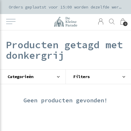
k voor ouders & kids in de Amsterdamse Pijp
Orders geplaatst voor 15:00 worden dezelfde werkdag verzonden
0
Producten getagd met
donkergrij
Categorieën
Filters
Geen producten gevonden!