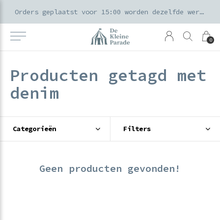
k voor ouders & kids in de Amsterdamse Pijp
Orders geplaatst voor 15:00 worden dezelfde werkdag verzonden
0
Producten getagd met
denim
Categorieën
Filters
Geen producten gevonden!