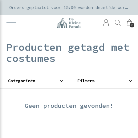
k voor ouders & kids in de Amsterdamse Pijp
Orders geplaatst voor 15:00 worden dezelfde werkdag verzonden
0
Producten getagd met
costumes
Categorieën
Filters
Geen producten gevonden!