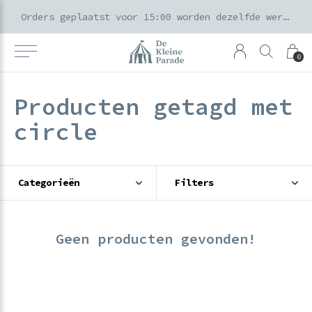
k voor ouders & kids in de Amsterdamse Pijp
Orders geplaatst voor 15:00 worden dezelfde werkdag verzonden
0
Producten getagd met
circle
Categorieën
Filters
Geen producten gevonden!