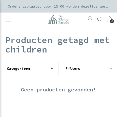
k voor ouders & kids in de Amsterdamse Pijp
Orders geplaatst voor 15:00 worden dezelfde werkdag verzonden
0
Producten getagd met
children
Categorieën
Filters
Geen producten gevonden!