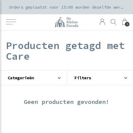
k voor ouders & kids in de Amsterdamse Pijp
Orders geplaatst voor 15:00 worden dezelfde werkdag verzonden
0
Producten getagd met
Care
Categorieën
Filters
Geen producten gevonden!