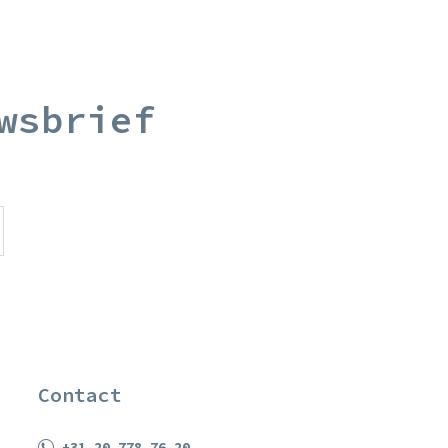
wsbrief
Contact
+31 20 778 76 20