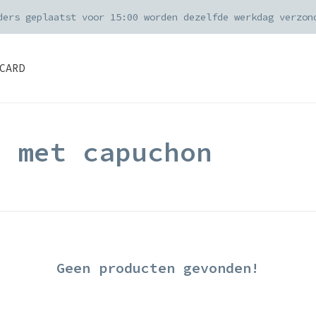
ders geplaatst voor 15:00 worden dezelfde werkdag verzon
CARD
d met capuchon
Geen producten gevonden!