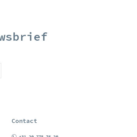
wsbrief
Contact
+31 20 778 76 20