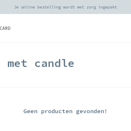
Je online bestelling wordt met zorg ingepakt
CARD
d met candle
Geen producten gevonden!