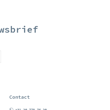
wsbrief
Contact
+31 20 778 76 20