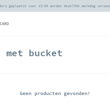
ders geplaatst voor 15:00 worden dezelfde werkdag verzon
CARD
d met bucket
Geen producten gevonden!