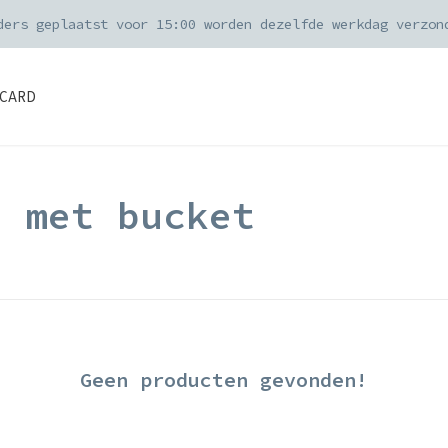
ders geplaatst voor 15:00 worden dezelfde werkdag verzon
CARD
d met bucket
Geen producten gevonden!