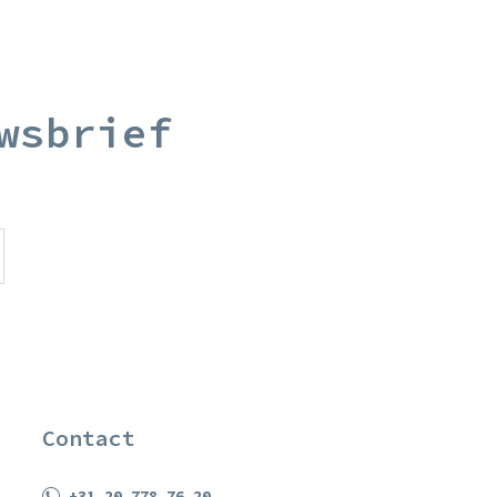
wsbrief
Contact
+31 20 778 76 20