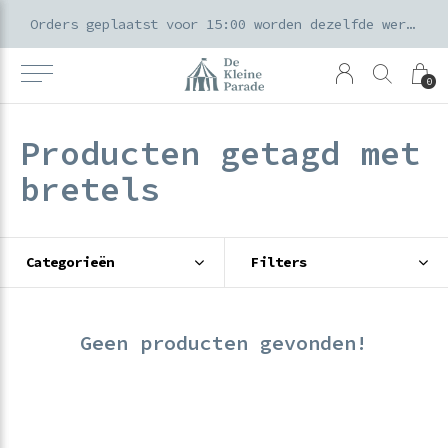
k voor ouders & kids in de Amsterdamse Pijp
Orders geplaatst voor 15:00 worden dezelfde werkdag verzonden
0
Producten getagd met
bretels
Categorieën
Filters
Geen producten gevonden!