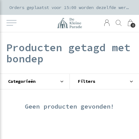
k voor ouders & kids in de Amsterdamse Pijp
Orders geplaatst voor 15:00 worden dezelfde werkdag verzonden
0
Producten getagd met
bondep
Categorieën
Filters
Geen producten gevonden!