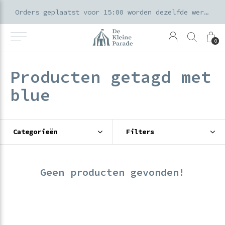
k voor ouders & kids in de Amsterdamse Pijp
Orders geplaatst voor 15:00 worden dezelfde werkdag verzonden
0
Producten getagd met
blue
Categorieën
Filters
Geen producten gevonden!