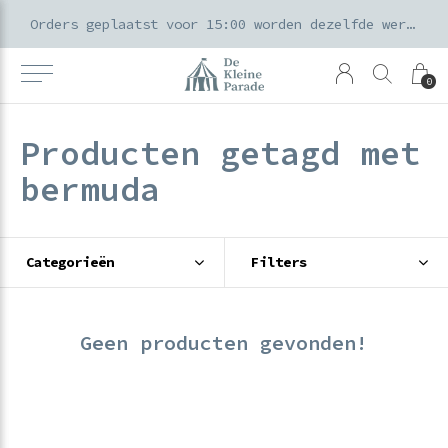
k voor ouders & kids in de Amsterdamse Pijp
Orders geplaatst voor 15:00 worden dezelfde werkdag verzonden
0
Producten getagd met
bermuda
Categorieën
Filters
Geen producten gevonden!