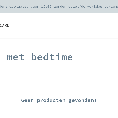
ders geplaatst voor 15:00 worden dezelfde werkdag verzon
CARD
d met bedtime
Geen producten gevonden!