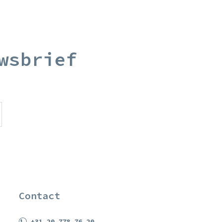
wsbrief
Contact
+31 20 778 76 20