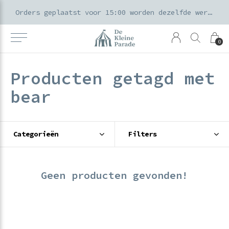
k voor ouders & kids in de Amsterdamse Pijp
Orders geplaatst voor 15:00 worden dezelfde werkdag verzonden
0
Producten getagd met
bear
Categorieën
Filters
Geen producten gevonden!