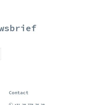
wsbrief
Contact
+31 20 778 76 20