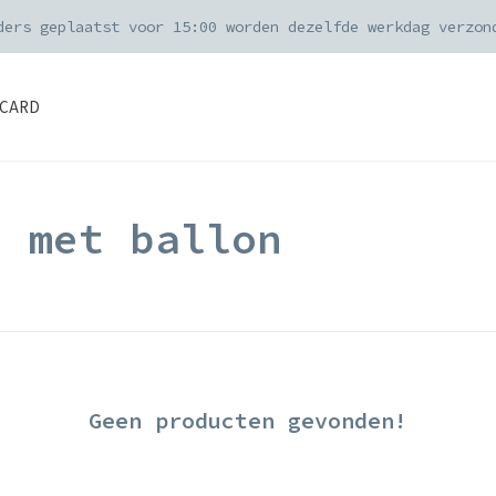
ders geplaatst voor 15:00 worden dezelfde werkdag verzon
CARD
d met ballon
Geen producten gevonden!