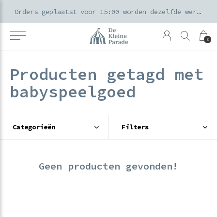
k voor ouders & kids in de Amsterdamse Pijp
Orders geplaatst voor 15:00 worden dezelfde werkdag verzonden
0
Producten getagd met
babyspeelgoed
Categorieën
Filters
Geen producten gevonden!