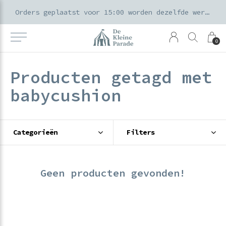
k voor ouders & kids in de Amsterdamse Pijp
Orders geplaatst voor 15:00 worden dezelfde werkdag verzonden
0
Producten getagd met
babycushion
Categorieën
Filters
Geen producten gevonden!