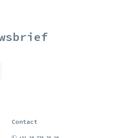
wsbrief
Contact
+31 20 778 76 20