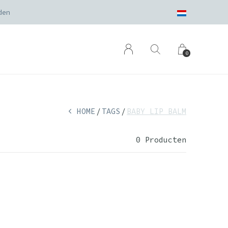
den
0
HOME
TAGS
BABY LIP BALM
0 Producten