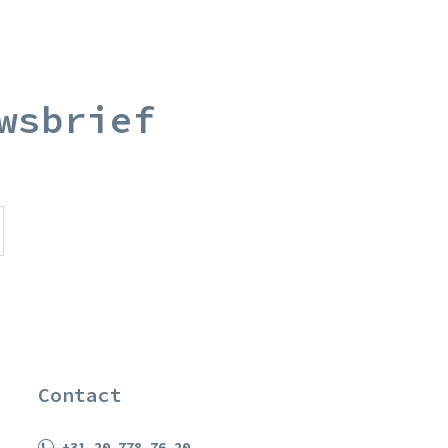
wsbrief
Contact
+31 20 778 76 20