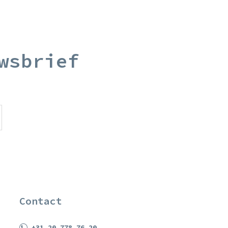
wsbrief
Contact
+31 20 778 76 20