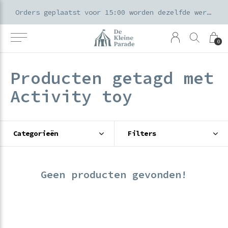
k voor ouders & kids in de Amsterdamse Pijp
Orders geplaatst voor 15:00 worden dezelfde werkdag verzonden
0
Producten getagd met
Activity toy
Categorieën
Filters
Geen producten gevonden!