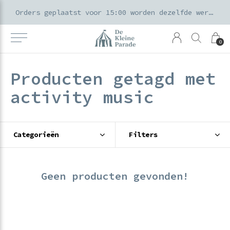
k voor ouders & kids in de Amsterdamse Pijp
Orders geplaatst voor 15:00 worden dezelfde werkdag verzonden
0
Producten getagd met
activity music
Categorieën
Filters
Geen producten gevonden!